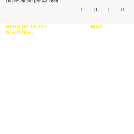
Desenvolupat per
AZ Tech
HOQUEI OLOT
ON LA LLUITA
MAI
S’ATURA.