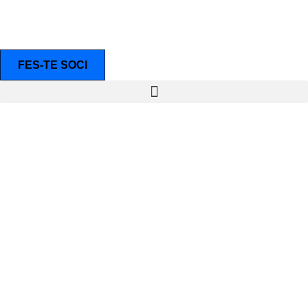
FES-TE SOCI