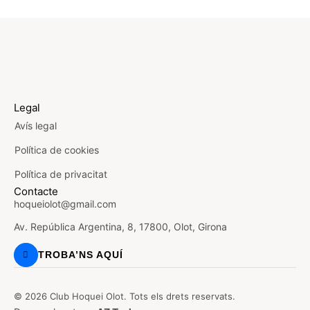
Legal
Avís legal
Política de cookies
Política de privacitat
Contacte
hoqueiolot@gmail.com
Av. República Argentina, 8, 17800, Olot, Girona
TROBA’NS AQUÍ
© 2026 Club Hoquei Olot. Tots els drets reservats.